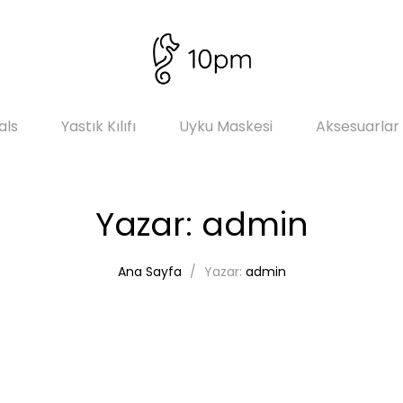
als
Yastık Kılıfı
Uyku Maskesi
Aksesuarlar
Yazar:
admin
Ana Sayfa
Yazar:
admin