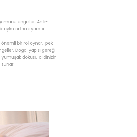
luşumunu engeller. Anti-
bir uyku ortamı yaratır.
n önemli bir rol oynar. İpek
geller. Doğal yapısı gereği
ğin yumuşak dokusu cildinizin
 sunar.