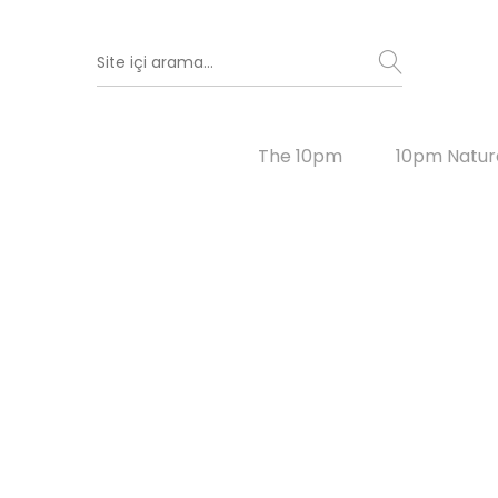
The 10pm
10pm Natur