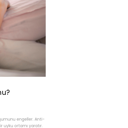
mu?
luşumunu engeller. Anti-
bir uyku ortamı yaratır.