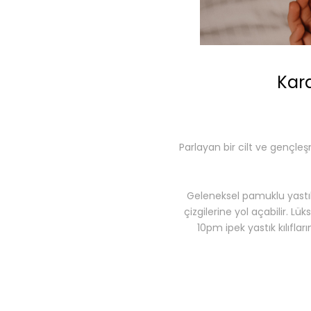
Kara
Parlayan bir cilt ve gençleş
Geleneksel pamuklu yastık
çizgilerine yol açabilir. Lü
10pm ipek yastık kılıfla