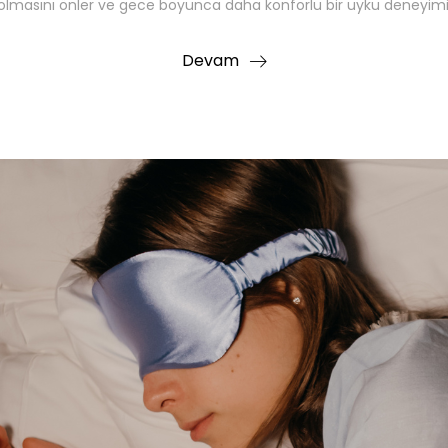
 olmasını önler ve gece boyunca daha konforlu bir uyku deneyimi
Devam