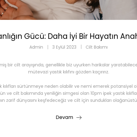
nlığın Gücü: Daha İyi Bir Hayatın Ana
Admin
3 Eylül 2023
Cilt Bakımı
miş bir cilt arayışında, genellikle biz uyurken harikalar yaratabilec
mütevazi yastık kılıfını gözden kaçırırız.
 kılıfları sürtünmeye neden olabilir ve nemi emerek potansiyel ola
ksün ve cilt bakımında yeniliğin simgesi olan 10pm ipek yastık kılıfl
rının zarif dünyasını keşfedeceğiz ve cilt için sundukları olağanüst
Devam