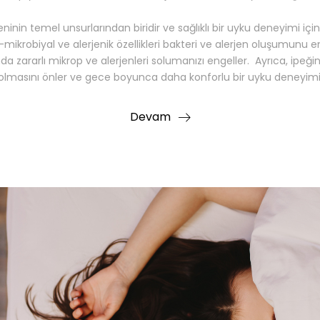
jyeninin temel unsurlarından biridir ve sağlıklı bir uyku deneyimi içi
mikrobiyal ve alerjenik özellikleri bakteri ve alerjen oluşumunu en
sında zararlı mikrop ve alerjenleri solumanızı engeller. Ayrıca, ipe
 olmasını önler ve gece boyunca daha konforlu bir uyku deneyimi
Devam