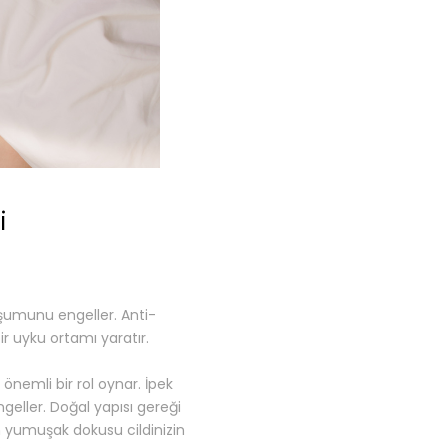
i
luşumunu engeller. Anti-
bir uyku ortamı yaratır.
n önemli bir rol oynar. İpek
geller. Doğal yapısı gereği
ğin yumuşak dokusu cildinizin