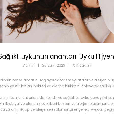
Sağlıklı uykunun anahtarı: Uyku Hijyen
Admin
20 Ekim 2023
Cilt Bakımı
, cildinizin nefes almasını sağlayarak terlemeyi azaltır ve alerjen o
sahip yastık kılıfları, bakteri ve alerjen birikimini önleyerek sağlıklı 
jyeninin temel unsurlarından biridir ve sağlıklı bir uyku deneyimi içi
mikrobiyal ve alerjenik özellikleri bakteri ve alerjen oluşumunu en
sında zararlı mikrop ve alerjenleri solumanızı engeller. Ayrıca, ipe