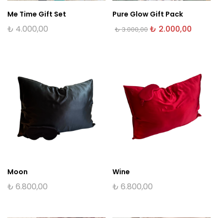
Me Time Gift Set
Pure Glow Gift Pack
Orijinal
Şu
₺
4.000,00
₺
2.000,00
₺
3.000,00
fiyat:
andaki
₺ 3.000,00.
fiyat:
₺ 2.000
Moon
Wine
₺
6.800,00
₺
6.800,00