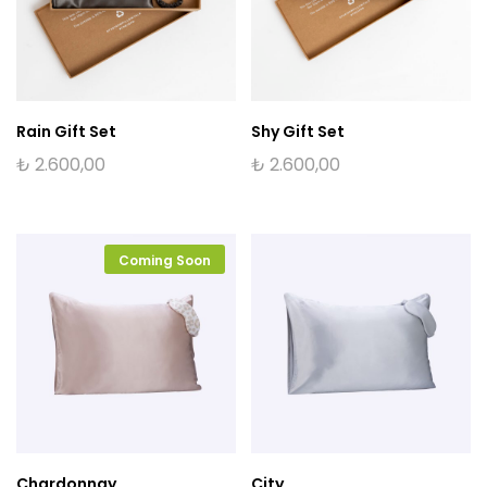
Rain Gift Set
Shy Gift Set
₺
2.600,00
₺
2.600,00
Coming Soon
Chardonnay
City