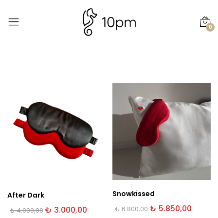
0
Snowkissed
After Dark
Orijinal
Şu
₺
5.850,00
Orijinal
Şu
₺
3.000,00
₺
6.800,00
₺
4.000,00
fiyat:
andaki
fiyat:
andaki