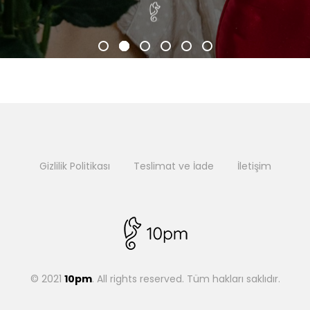
Gizlilik Politikası
Teslimat ve İade
İletişim
© 2021
10pm
. All rights reserved. Tüm hakları saklıdır.