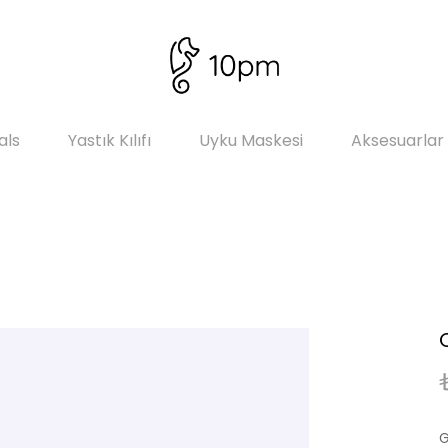
als
Yastık Kılıfı
Uyku Maskesi
Aksesuarlar
G