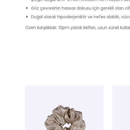
Göz çevresinin hassas dokusu için gerekli olan cilt b
Doğal olarak hipoalerjeniktir ve nefes alabilir, vü
Özen karşılıklıdır. 10pm yastık kılıfları, uzun süreli k
a Yok