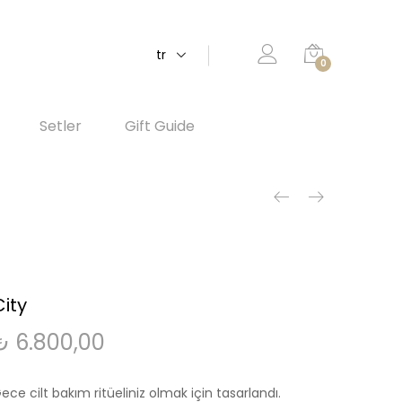
tr
0
Setler
Gift Guide
City
₺
6.800,00
ece cilt bakım ritüeliniz olmak için tasarlandı.