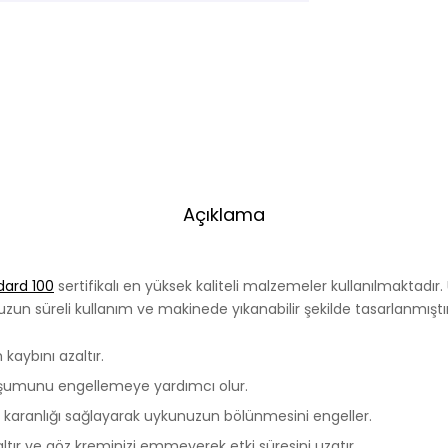
Açıklama
dard 100
sertifikalı en yüksek kaliteli malzemeler kullanılmaktadır.
zun süreli kullanım ve makinede yıkanabilir şekilde tasarlanmıştır
kaybını azaltır.
luşumunu engellemeye yardımcı olur.
 karanlığı sağlayarak uykunuzun bölünmesini engeller.
altır ve göz kreminizi emmeyerek etki süresini uzatır.