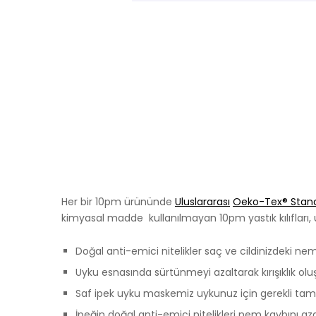
Her bir 10pm ürününde
Uluslararası
Oeko-Tex
® Stan
kimyasal madde kullanılmayan 10pm yastık kılıfları, u
Doğal anti-emici nitelikler saç ve cildinizdeki nem 
Uyku esnasında sürtünmeyi azaltarak kırışıklık o
Saf ipek uyku maskemiz uykunuz için gerekli tam
İpeğin doğal anti-emici nitelikleri nem kaybını az