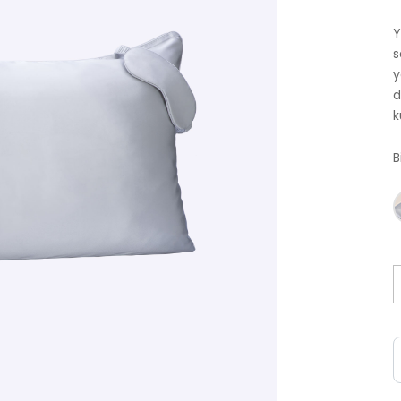
Y
s
y
d
k
B