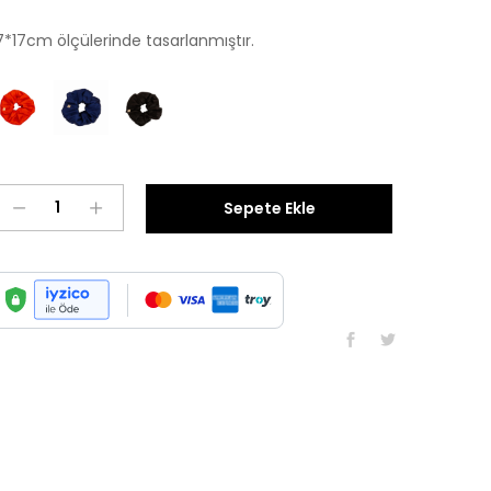
7*17cm ölçülerinde tasarlanmıştır.
Jade
Sepete Ekle
adet