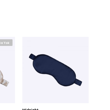
ta Yok
Midnight
Mereng