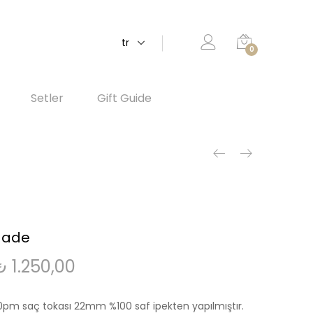
tr
0
Setler
Gift Guide
Jade
₺
1.250,00
0pm saç tokası 22mm %100 saf ipekten yapılmıştır.