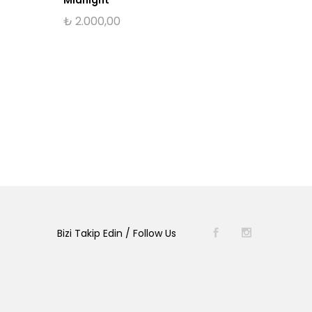
₺
2.000,00
₺
6.800
Bizi Takip Edin / Follow Us