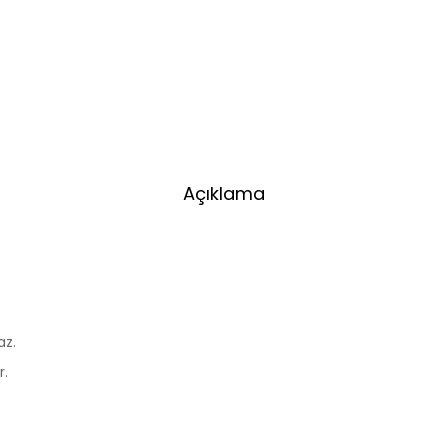
Açıklama
az.
r.