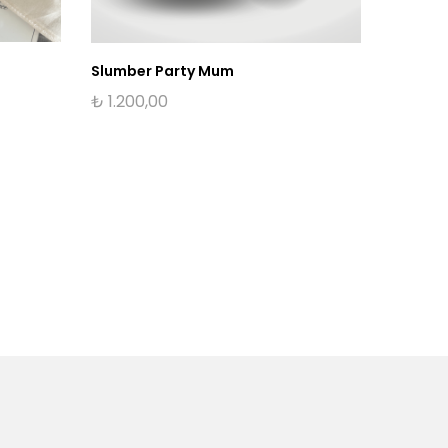
Slumber
Slumber Party Mum
₺
2.000
₺
1.200,00