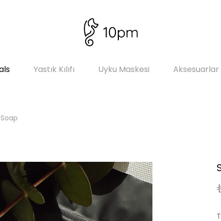
als
Yastık Kılıfı
Uyku Maskesi
Aksesuarlar
w Soap
T