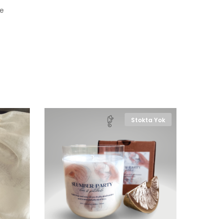
de
Stokta Yok