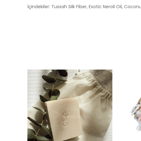
İçindekiler:
Tussah Silk Fiber, Exotic Neroli Oil, Coco
a Yok