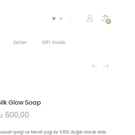
tr
0
Setler
Gift Guide
Silk Glow Soap
₺
500,00
ussah ipeği ve Neroli yağı ile %100 doğal olarak elde