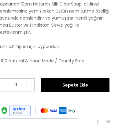
azırlanan 10pm Naturals Silk Glow Soap, cildinizi
erinlemesine yemizlerken üstün nem tutma özelliği
ayesinde nemlendirir ve yumuşatır. Neroli yağının
hea Butter ve Hindistan Cevizi yağı ile
esteklenmiştir.
üm cilt tipleri için uygundur.
100 Natural & Hand Made /
Cruelty Free
Silk
Sepete Ekle
Glow
Soap
adet