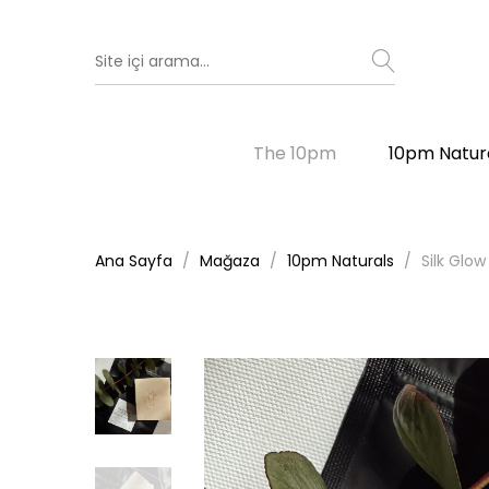
The 10pm
10pm Natur
Ana Sayfa
Mağaza
10pm Naturals
Silk Glo