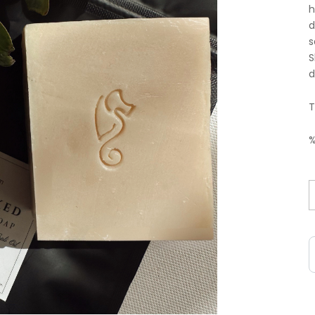
h
d
s
S
d
T
%