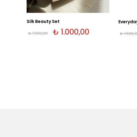
Silk Beauty Set
Everyda
Orijinal
₺
1.000,00
Şu
₺
1.500,00
₺
1.500,
fiyat:
andaki
₺ 1.500,00.
fiyat:
₺ 1.000,00.