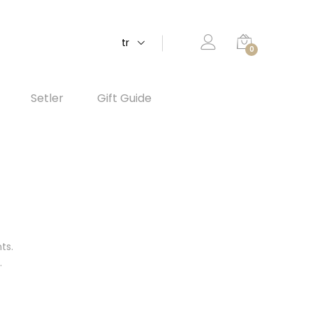
tr
0
Setler
Gift Guide
ts.
…