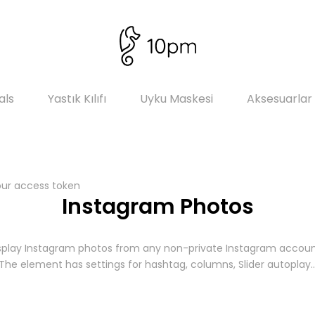
als
Yastık Kılıfı
Uyku Maskesi
Aksesuarlar
our access token
Instagram Photos
splay Instagram photos from any non-private Instagram accoun
The element has settings for hashtag, columns, Slider autoplay