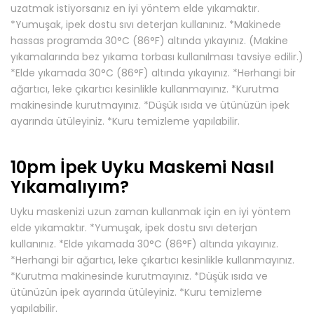
uzatmak istiyorsanız en iyi yöntem elde yıkamaktır.
*Yumuşak, ipek dostu sıvı deterjan kullanınız. *Makinede
hassas programda 30°C (86°F) altında yıkayınız. (Makine
yıkamalarında bez yıkama torbası kullanılması tavsiye edilir.)
*Elde yıkamada 30°C (86°F) altında yıkayınız. *Herhangi bir
ağartıcı, leke çıkartıcı kesinlikle kullanmayınız. *Kurutma
makinesinde kurutmayınız. *Düşük ısıda ve ütünüzün ipek
ayarında ütüleyiniz. *Kuru temizleme yapılabilir.
10pm İpek Uyku Maskemi Nasıl
Yıkamalıyım?
Uyku maskenizi uzun zaman kullanmak için en iyi yöntem
elde yıkamaktır. *Yumuşak, ipek dostu sıvı deterjan
kullanınız. *Elde yıkamada 30°C (86°F) altında yıkayınız.
*Herhangi bir ağartıcı, leke çıkartıcı kesinlikle kullanmayınız.
*Kurutma makinesinde kurutmayınız. *Düşük ısıda ve
ütünüzün ipek ayarında ütüleyiniz. *Kuru temizleme
yapılabilir.