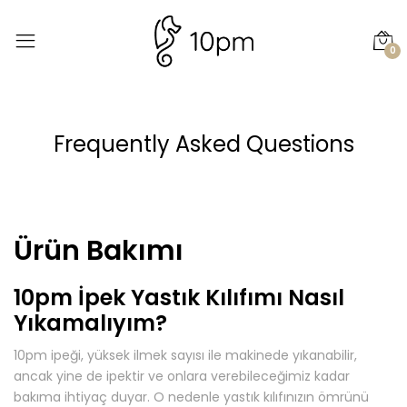
0
Frequently Asked Questions
Ürün Bakımı
10pm İpek Yastık Kılıfımı Nasıl
Yıkamalıyım?
10pm ipeği, yüksek ilmek sayısı ile makinede yıkanabilir,
ancak yine de ipektir ve onlara verebileceğimiz kadar
bakıma ihtiyaç duyar. O nedenle yastık kılıfınızın ömrünü