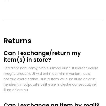
Returns
Can I exchange/return my
item(s) in store?
Sed diam nonummy nibh euismod dunt ut laoreet dolore
magna aliquam. Ut wisi enim ad minim veniam, quis
nostrud exerci tation. Duis autem vel eum iriure dolor in
hendrerit in vulputate velit esse molestie consequat, vel
illum dolore eu
Can I exchange an item by mail?